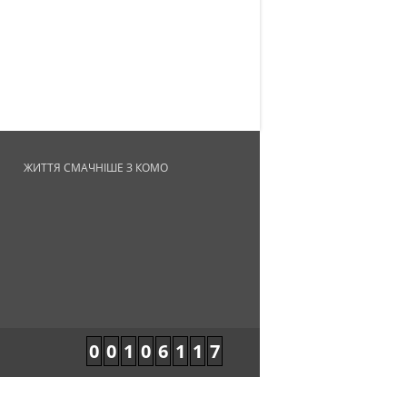
ЖИТТЯ СМАЧНІШЕ З КОМО
0
0
1
0
6
1
1
7