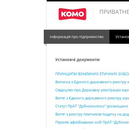
ПРИВАТНЕ
Інформація про підприємство
Устано
Установчі документи
ПРИНЦИПИ ВЗАЄМНИХ ЕТИЧНИХ ЗОБОВ’Я
Виписка з Єдиного державного реєстру ю
Свідоцтво про Державну реєстрацію юри
Витяг з Єдиного державного реєстру юри
Статут ПрАТ "Дубномолоко" (розміщено
Витяг з реєстру платників податку на до
Перелік афілійованих осіб ПрАТ "Дубном