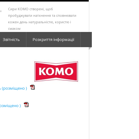
Сири КОМО створені, щоб
"
пробуджувати натхнення та сповнювати
кожен день натуральністю, користю і
смаком
Звітність
Розкриття інформації
ь (розміщено )
розміщено )