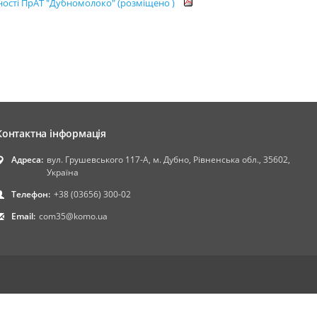
ності ПрАТ "Дубномолоко" (розміщено )
Контактна інформація
Адреса:
вул. Грушевського 117-А, м. Дубно, Рівненська обл., 35602,
Україна
Телефон:
+38 (03656) 300-02
Email:
com35@komo.ua