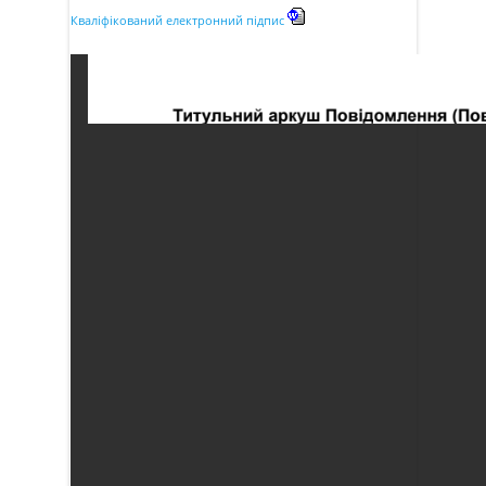
Кваліфікований електронний підпис
Повідомлення про збори
Для акціонерів
Звітність
Розкриття інформації