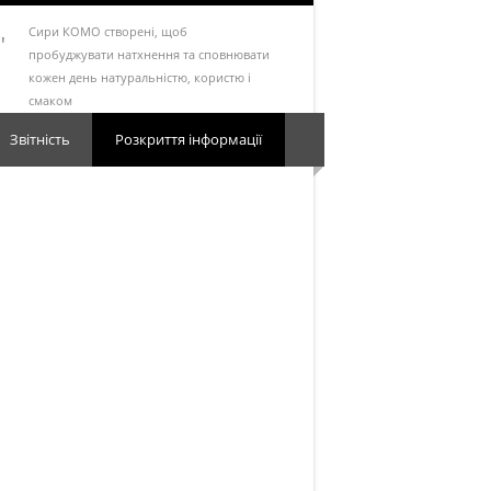
Сири КОМО створені, щоб
"
пробуджувати натхнення та сповнювати
кожен день натуральністю, користю і
смаком
Звітність
Розкриття інформації