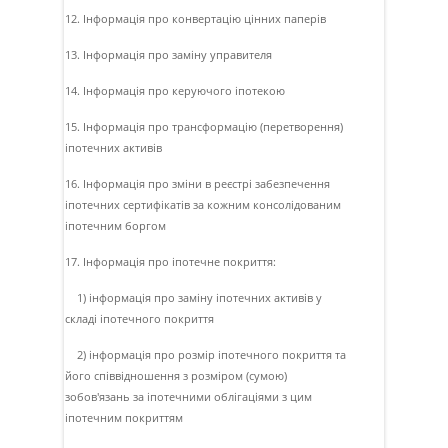
12. Інформація про конвертацію цінних паперів
13. Інформація про заміну управителя
14. Інформація про керуючого іпотекою
15. Інформація про трансформацію (перетворення)
іпотечних активів
16. Інформація про зміни в реєстрі забезпечення
іпотечних сертифікатів за кожним консолідованим
іпотечним боргом
17. Інформація про іпотечне покриття:
1) інформація про заміну іпотечних активів у
складі іпотечного покриття
2) інформація про розмір іпотечного покриття та
його співвідношення з розміром (сумою)
зобов'язань за іпотечними облігаціями з цим
іпотечним покриттям