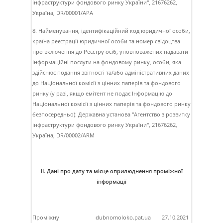
інфраструктури фондового ринку України", 21676262,
Україна, DR/00001/APA
8. Найменування, ідентифікаційний код юридичної особи,
країна реєстрації юридичної особи та номер свідоцтва
про включення до Реєстру осіб, уповноважених надавати
інформаційні послуги на фондовому ринку, особи, яка
здійснює подання звітності та/або адміністративних даних
до Національної комісії з цінних паперів та фондового
ринку (у разі, якщо емітент не подає Інформацію до
Національної комісії з цінних паперів та фондового ринку
безпосередньо): Державна установа "Агентство з розвитку
iнфраструктури фондового ринку України", 21676262,
Україна, DR/00002/ARM
II. Дані про дату та місце оприлюднення проміжної
інформації
Проміжну
dubnomoloko.pat.ua
27.10.2021