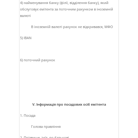
4) найменування банку (філії, відділення банку), який
обслуговує емітента за поточним рахунком в іноземній
валюті
В iноземнiй валютi рахунок не вiдкривався, МФО
5) IBAN
6) поточний рахунок
V. Інформація про посадових осіб емітента
1. Посада
Голова правлiння
2. Прізвище, ім'я, по батькові