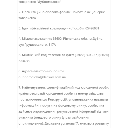
товариство "Дубномолоко"
2. Організаційно-правова форма: Приватне акціонерне
товариство
3. Ідентифікаційний код юридичної особи: 05496081
4. Місцезнаходження: 35600, Рівненська обл., м.Дубно,
вул.Грушевського, 117А
5. Міжміський код, телефон та факс: (03656) 3-00-27, (03656)
3-00-33
6. Адреса електронної пошти:
dubnomoloko@denwer.com.ua
7. Найменування, ідентифікаційний код юридичної особи,
країна реєстрації юридичної особи та номер свідоцтва
про включення до Реєстру осіб, уповноважених надавати
інформаційні послуги на фондовому ринку, особи, яка
здійснює оприлюднення регульованої інформації від імені
учасника фондового ринку (у разі здійснення
оприлюднення): Державна установа "Агентство з розвитку