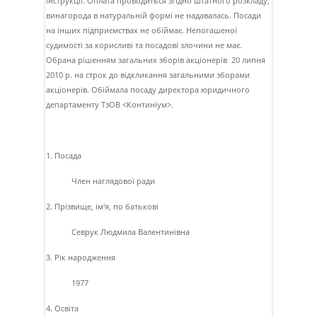
iнструкцiї. Оплата проводиться згiдно штатного розкладу,
винагорода в натуральнiй формi не надавалась. Посади
на iнших пiдприємствах не обiймає. Непогашеної
судимостi за корисливi та посадовi злочини не має.
Обрана рiшенням загальних зборiв акцiонерiв 20 липня
2010 р. на строк до вiдкликання загальними зборами
акцiонерiв. Обiймала посаду директора юридичного
департаменту ТзОВ <Континiум>.
1. Посада
Член наглядової ради
2. Прізвище, ім'я, по батькові
Севрук Людмила Валентинiвна
3. Рік народження
1977
4. Освіта