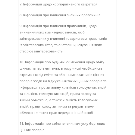
7. Інформація щодо корпоративного секретаря
8. Інформація про вчинення значних правочинів
9. Інформація про вчинення правочинів, щодо
вчинення яких є заінтересованість, осіб,
заінтересованих у вчиненні товариством правочинів
із заінтересованістю, та обставини, існування яких
створює заінтересованість
10. Інформація про будь-які обмеження щодо обігу
цінних паперів емітента, в тому числі необхідність
отримання від емітента або інших власників цінних
паперів згоди на відчуження таких цінних паперів та
інформація про загальну кількість голосуючих акцій
та кількість голосуючих акцій, права голосу за
якими обмежено, а також кількість голосуючих
акцій, права голосу за якими за результатами
обмеження таких прав передано іншій особі
11. Інформація про забезпечення випуску боргових
цінних паперів