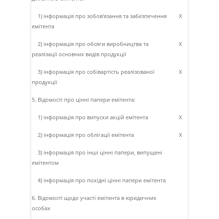
1) інформація про зобов'язання та забезпечення
X
емітента
2) інформація про обсяги виробництва та
X
реалізації основних видів продукції
3) інформація про собівартість реалізованої
X
продукції
5. Відомості про цінні папери емітента:
1) інформація про випуски акцій емітента
X
2) інформація про облігації емітента
X
3) інформація про інші цінні папери, випущені
емітентом
4) інформація про похідні цінні папери емітента
6. Відомості щодо участі емітента в юридичних
особах