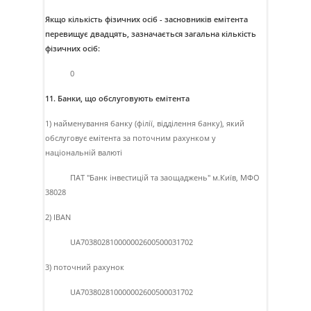
Якщо кількість фізичних осіб - засновників емітента
перевищує двадцять, зазначається загальна кількість
фізичних осіб:
0
11. Банки, що обслуговують емітента
1) найменування банку (філії, відділення банку), який
обслуговує емітента за поточним рахунком у
національній валюті
ПАТ "Банк iнвестицiй та заощаджень" м.Київ, МФО
38028
2) IBAN
UA703802810000002600500031702
3) поточний рахунок
UA703802810000002600500031702