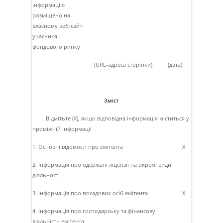
інформацію
розміщено на
власному веб-сайті
учасника
фондового ринку
(URL-адреса сторінки)
(дата)
Зміст
Відмітьте (Х), якщо відповідна інформація міститься у
проміжній інформації
1. Основні відомості про емітента
X
2. Інформація про одержані ліцензії на окремі види
діяльності
3. Інформація про посадових осіб емітента
X
4. Інформація про господарську та фінансову
діяльність емітента: