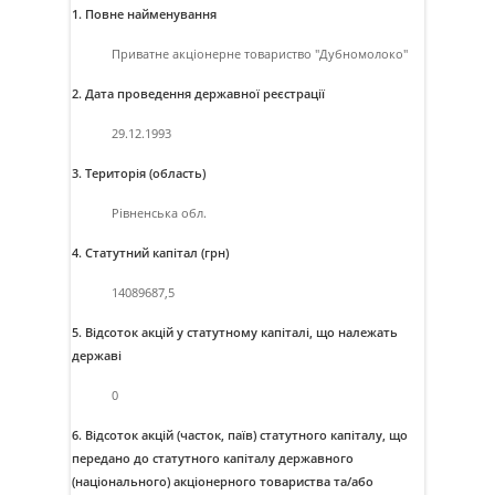
1. Повне найменування
Приватне акцiонерне товариство "Дубномолоко"
2. Дата проведення державної реєстрації
29.12.1993
3. Територія (область)
Рівненська обл.
4. Статутний капітал (грн)
14089687,5
5. Відсоток акцій у статутному капіталі, що належать
державі
0
6. Відсоток акцій (часток, паїв) статутного капіталу, що
передано до статутного капіталу державного
(національного) акціонерного товариства та/або