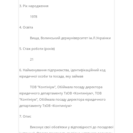
3. Рік народження
1978
4. Освіта
Вища, Волинський держунiверситет iм.Л.Украiнки
5. Стаж роботи (років)
21
6. Найменування підприємства, ідентифікаційний код
юридичної особи та посада, яку займав
ТОВ "Контiнiум", Обiймала посаду директора
юридичного департаменту ТзОВ <Континiум>, ТОВ
"Контiнiум", Обiймала посаду директора юридичного
департаменту ТзОВ <Континiум>
7. Опис
Виконує свої обов'язки у вiдповiдностi до посадової