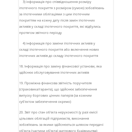
3) інформація про співвідношення розміру
іпотечного покриття з розміром (сумою) зобов'язань
за іпотечними облігаціями з цим іпотечним
покриттям на кожну дату після замін іпотечних
активів у складі іпотечного покриття, які відбулись
протягом звітного періоду
4) інформація про заміни іпотечних активів у
складі іпотечного покриття або включення нових
іпотечних активів до складу іпотечного покриття
18. Інформація про заміну фінансової установи, яка
здійснює обслуговування іпотечних активів
19. Проміжна фінансова звітність поручителя
(страховика/гаранта), що здійснює забезпечення
випуску боргових цінних паперів (за кожним
суб'єктом забезпечення окремо)
20. Звіт про стан об'єкта нерухомості (у разі емісії
цільових облігацій підприємств, виконання
зобов'язань за якими здійснюється шляхом передачі
об'єкта (частини об'єкта) житлового будівництва)