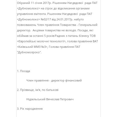
Обраний 11 сiчня 2017р. Рiшенням Нагдядової рада ПАТ
<Дубномолоко> на строк до вiдкликання органами
управлiння емiтента. Рiшенням Нагдядової рада ПАТ
<Дубномолоко> №02/17 вiд 24.01.2017р. набуто
повноважень Член правлiння Товариства - Генеральний
директор. Акцiями товариства не володiє. Посади, якi
обiймав за останнi 5 рокiв:Радник з питань бiзнесу ТОВ
<Європейськi молочнi технологiї>, голова правлiння ВАТ
<Київський ММЗ №3>, Голова правлiння ПАТ
"Дубномолроко".
1. Посада
Член правлiння - директор фiнансовий
2. Прізвище, ім'я, по батькові
Нiдзельський Вячеслав Петрович
3. Рік народження