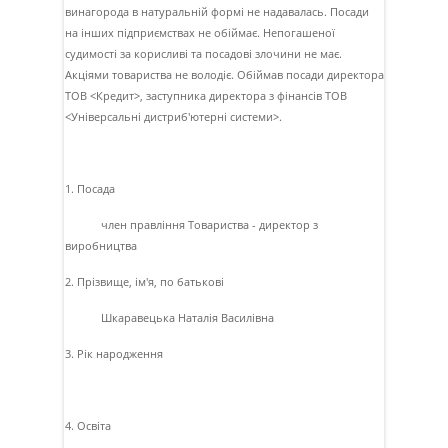
винагорода в натуральнiй формi не надавалась. Посади
на iнших пiдприємствах не обiймає. Непогашеної
судимостi за корисливi та посадовi злочини не має.
Акцiями товариства не володiє. Обiймав посади директора
ТОВ <Кредит>, заступника директора з фiнансiв ТОВ
<Унiверсальнi дистриб'ютернi системи>.
1. Посада
член правлiння Товариства - директор з
виробництва
2. Прізвище, ім'я, по батькові
Шкаравецька Наталiя Василiвна
3. Рік народження
4. Освіта