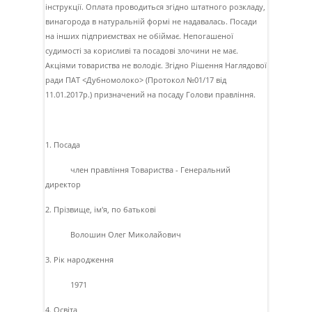
iнструкцiї. Оплата проводиться згiдно штатного розкладу,
винагорода в натуральнiй формi не надавалась. Посади
на iнших пiдприємствах не обiймає. Непогашеної
судимостi за корисливi та посадовi злочини не має.
Акцiями товариства не володiє. Згiдно Рiшення Наглядової
ради ПАТ <Дубномолоко> (Протокол №01/17 вiд
11.01.2017р.) призначений на посаду Голови правлiння.
1. Посада
член правлiння Товариства - Генеральний
директор
2. Прізвище, ім'я, по батькові
Волошин Олег Миколайович
3. Рік народження
1971
4. Освіта