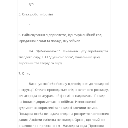
д/в
5. Стаж роботи (років)
4
6. Найменування підприємства, ідентифікаційний код
юридичної особи та посада, яку займав
ПАТ "Дубномолоко", Начальник цеху виробництва
твердого сиру, ПАТ "Дубномолоко", Начальник цеху
виробництва твердого сиру
7. Опис
Виконує свої обов'язки у вiдповiдностi до посадової
iнструкцiї. Оплата проводиться згiдно штатного розкладу,
винагорода в натуральнiй формi не надавалась. Посади
на iнших пiдприємствах не обiймає. Непогашеної
судимостi за корисливi та посадовi злочини не має.
Посадова особа не надала згоди на розкриття паспортних
даних. Акцiями емiтента не володiє. Орган, що прийняв
рiшення про призначення - Наглядова рада (Протокол