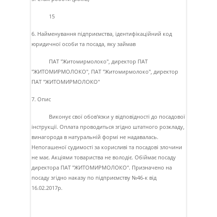
15
6. Найменування підприємства, ідентифікаційний код
юридичної особи та посада, яку займав
ПАТ "Житомирмолоко", директор ПАТ
"ЖИТОМИРМОЛОКО", ПАТ "Житомирмолоко", директор
ПАТ "ЖИТОМИРМОЛОКО"
7. Опис
Виконує свої обов'язки у вiдповiдностi до посадової
iнструкцiї. Оплата проводиться згiдно штатного розкладу,
винагорода в натуральнiй формi не надавалась.
Непогашеної судимостi за корисливi та посадовi злочини
не має. Акцiями товариства не володiє. Обiймає посаду
директора ПАТ "ЖИТОМИРМОЛОКО". Призначено на
посаду згiдно наказу по пiдприємству №46-к вiд
16.02.2017р.