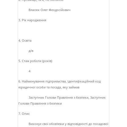
Власюк Олег Феодосiйович
3. Рік народження
4. Освіта
д/в
5. Стаж роботи (років)
4
6. Найменування підприємства, ідентифікаційний код
юридичної особи та посада, яку займав
3acтупник Голови Правлiння з безпеки, 3acтупник
Голови Правлiння з безпеки
7. Опис
Виконує свої обов'язки у вiдповiдностi до посадової