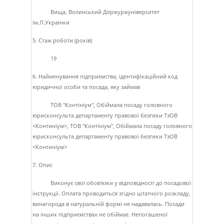
Вища, Волинський Держуржунiверситет
iм.Л.Украiнки
5. Стаж роботи (років)
19
6. Найменування підприємства, ідентифікаційний код
юридичної особи та посада, яку займав
ТОВ "Контiнiум", Обiймала посаду головного
юрисконсульта департаменту правової безпеки ТзОВ
<Континiум>, ТОВ "Контiнiум", Обiймала посаду головного
юрисконсульта департаменту правової безпеки ТзОВ
<Континiум>
7. Опис
Виконує свої обов'язки у вiдповiдностi до посадової
iнструкцiї. Оплата проводиться згiдно штатного розкладу,
винагорода в натуральнiй формi не надавалась. Посади
на iнших пiдприємствах не обiймає. Непогашеної