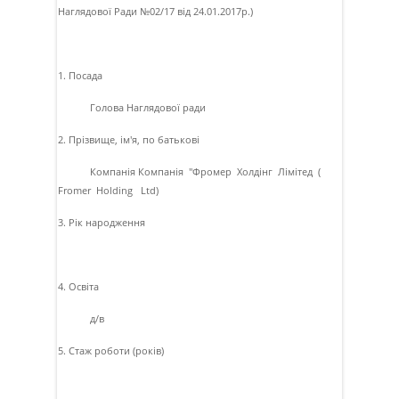
Наглядової Ради №02/17 вiд 24.01.2017р.)
1. Посада
Голова Наглядової ради
2. Прізвище, ім'я, по батькові
Компанiя Компанiя "Фромер Холдiнг Лiмiтед (
Fromer Holding Ltd)
3. Рік народження
4. Освіта
д/в
5. Стаж роботи (років)