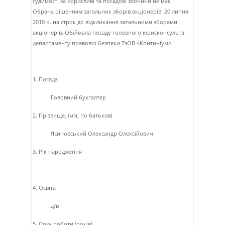
судимостi за корисливi та посадовi злочини не має.
Обрана рiшенням загальних зборiв акцiонерiв 20 липня
2010 р. на строк до вiдкликання загальними зборами
акцiонерiв. Обiймала посаду головного юрисконсульта
департаменту правової безпеки ТзОВ <Континiум>.
1. Посада
Головний бухгалтер
2. Прізвище, ім'я, по батькові
Ясиновський Олександр Олексiйович
3. Рік народження
4. Освіта
д/в
5. Стаж роботи (років)