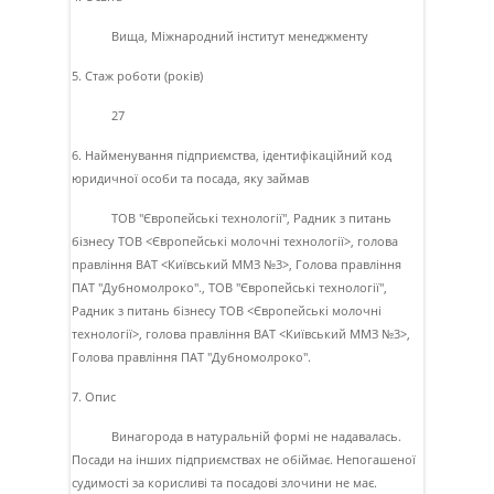
Вища, Мiжнародний iнститут менеджменту
5. Стаж роботи (років)
27
6. Найменування підприємства, ідентифікаційний код
юридичної особи та посада, яку займав
ТОВ "Європейськi технологiї", Радник з питань
бiзнесу ТОВ <Європейськi молочнi технологiї>, голова
правлiння ВАТ <Київський ММЗ №3>, Голова правлiння
ПАТ "Дубномолроко"., ТОВ "Європейськi технологiї",
Радник з питань бiзнесу ТОВ <Європейськi молочнi
технологiї>, голова правлiння ВАТ <Київський ММЗ №3>,
Голова правлiння ПАТ "Дубномолроко".
7. Опис
Винагорода в натуральнiй формi не надавалась.
Посади на iнших пiдприємствах не обiймає. Непогашеної
судимостi за корисливi та посадовi злочини не має.