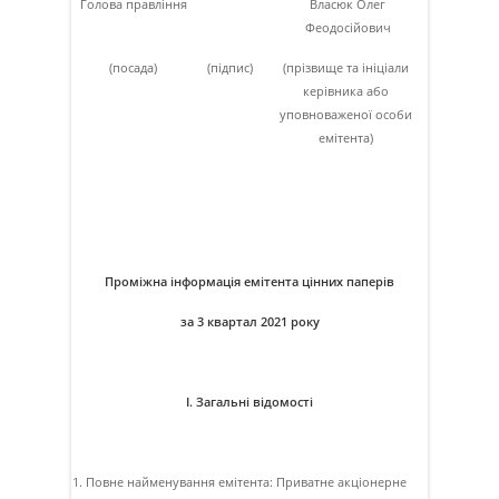
Голова правлiння
Власюк Олег
Феодосiйович
(посада)
(підпис)
(прізвище та ініціали
керівника або
уповноваженої особи
емітента)
Проміжна інформація емітента цінних паперів
за 3 квартал 2021 року
I. Загальні відомості
1. Повне найменування емітента: Приватне акцiонерне