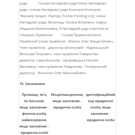
рада Голова Наглядової радиЧлени Наглядової
ради голова Наглядової ради Компанiя Компанiя
"Фромер Холдiнг Лiмiтед ( Fromer Holding Ltd), члени
Наглядової ради: Волинець Оксана Вiталiївна, Севрук
Людмила Валентинiвна. В Наглядовiй радi комiтетiв не
створено.Правлiння Голова ПравлiнняЧлени
ПравлiнняГолова правлiння - Власюк Олег Феодосiйович,
Член правлiння - директор фiнансовий - Нiдзельський
Вячеслав Петрович; член правлiння Товариства -
директор з виробництва - Шкаравецька Наталiя
Василiвна; член правлiння Товариства - Генеральний
директор - Волошин Олег Миколайович.
10. Засновники
Прізвище, ім'я,
Місцезнаходження,
Ідентифікаційний
по батькові,
якщо засновник -
код юридичної
якщо засновник -
юридична особа
особи, якщо
фізична особа;
засновник -
найменування,
юридична особа
якщо засновник -
юридична особа