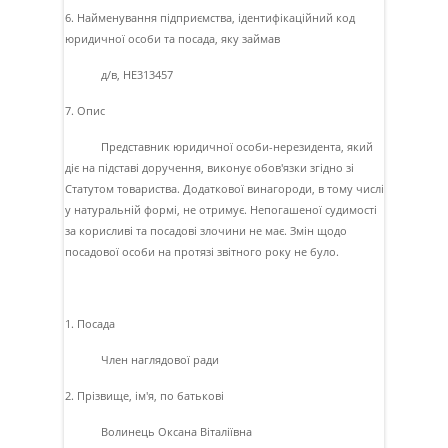
6. Найменування підприємства, ідентифікаційний код
юридичної особи та посада, яку займав
д/в, НЕ313457
7. Опис
Представник юридичної особи-нерезидента, який
дiє на пiдставi доручення, виконує обов'язки згiдно зi
Статутом товариства. Додаткової винагороди, в тому числi
у натуральнiй формi, не отримує. Непогашеної судимостi
за корисливi та посадовi злочини не має. Змiн щодо
посадової особи на протязi звiтного року не було.
1. Посада
Член наглядової ради
2. Прізвище, ім'я, по батькові
Волинець Оксана Вiталiївна