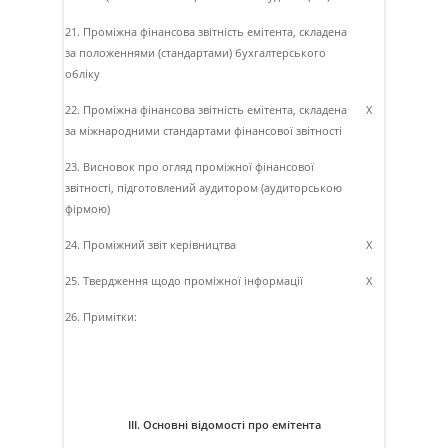
21. Проміжна фінансова звітність емітента, складена
за положеннями (стандартами) бухгалтерського
обліку
22. Проміжна фінансова звітність емітента, складена
X
за міжнародними стандартами фінансової звітності
23. Висновок про огляд проміжної фінансової
звітності, підготовлений аудитором (аудиторською
фірмою)
24. Проміжний звіт керівництва
X
25. Твердження щодо проміжної інформації
X
26. Примітки:
ІІІ. Основні відомості про емітента