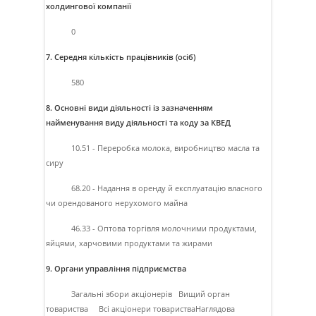
холдингової компанії
0
7. Середня кількість працівників (осіб)
580
8. Основні види діяльності із зазначенням
найменування виду діяльності та коду за КВЕД
10.51 - Переробка молока, виробництво масла та
сиру
68.20 - Надання в оренду й експлуатацiю власного
чи орендованого нерухомого майна
46.33 - Оптова торгiвля молочними продуктами,
яйцями, харчовими продуктами та жирами
9. Органи управління підприємства
Загальнi збори акцiонерiв Вищий орган
товариства Всi акцiонери товаристваНаглядова