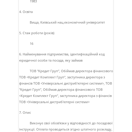
1983
4. Освіта
Вища, Киiвський нац.економiчний унiверситет
5. Стаж роботи (років)
16
6. Найменування підприємства, ідентифікаційний код
юридичної особи та посада, яку займав
ТОВ "Кредит Груп", Обiймав директора фiнансового
ТОВ <Кредит Комплект Груп", заступника директора з
фiнансiв ТОВ <Унiверсальнi дистриб'ютернi системи>, ТОВ
"Кредит Груп", Обiймав директора фiнансового ТОВ
<Кредит Комплект Груп", заступника директора з фiнансiв
ТОВ <Унiверсальнi дистриб'ютернi системи>
7. Опис
Виконує свої обов'язки у вiдповiдностi до посадової
iнструкцiї. Оплата проводиться згiдно штатного розкладу,