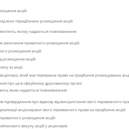
зміщення акцій.
еред яких передбачено розміщення акцій.
емітента, якому надаються повноваження:
е закінчення приватного розміщення акцій;
ного розміщення акцій;
д розміщення акцій;
ату за акції;
кціонера, який має переважне право на придбання розміщуваних акцій
ння про це в офіційному друкованому органі.
тента, яким надаються повноваження:
ві підтвердження про відмову від використання свого переважного пра
реалізації акціонерами свого переважного права на придбання акцій;
 приватного розміщення акцій;
в’язкового викупу акцій у акціонерів