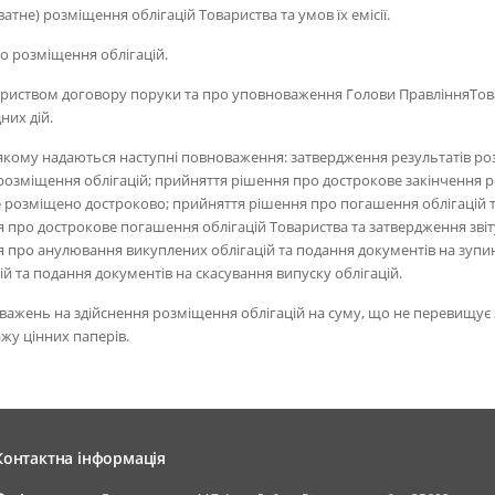
атне) розміщення облігацій Товариства та умов їх емісії.
о розміщення облігацій.
вариством договору поруки та про уповноваження Голови ПравлінняТов
них дій.
якому надаються наступні повноваження: затвердження результатів роз
розміщення облігацій; прийняття рішення про дострокове закінчення ро
 розміщено достроково; прийняття рішення про погашення облігацій т
 про дострокове погашення облігацій Товариства та затвердження зві
 про анулювання викуплених облігацій та подання документів на зупин
й та подання документів на скасування випуску облігацій.
важень на здійснення розміщення облігацій на суму, що не перевищує 2
ажу цінних паперів.
Контактна інформація