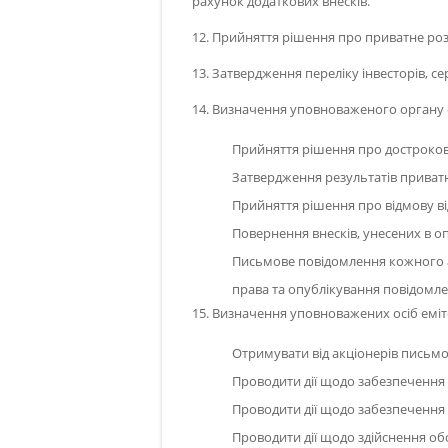
рахунок додаткових внесків.
12. Прийняття рішення про приватне ро
13. Затвердження переліку інвесторів, с
14. Визначення уповноваженого органу 
Прийняття рішення про достроков
Затвердження результатів приват
Прийняття рішення про відмову ві
Повернення внесків, унесених в опл
Письмове повідомлення кожного а
права та опублікування повідомле
15. Визначення уповноважених осіб емі
Отримувати від акціонерів письмо
Проводити дії щодо забезпечення 
Проводити дії щодо забезпечення
Проводити дії щодо здійснення обо