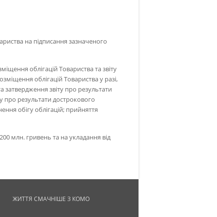
ариства на підписання зазначеного
міщення облігацій Товариства та звіту
зміщення облігацій Товариства у разі,
а затвердження звіту про результати
ту про результати дострокового
ення обігу облігацій; прийняття
00 млн. гривень та на укладання від
ЖИТТЯ СМАЧНІШЕ З КОМО