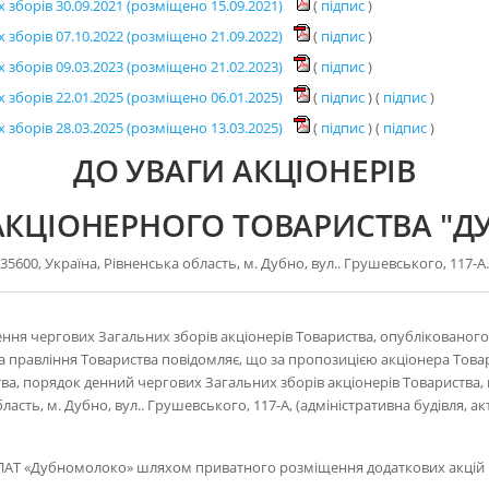
зборів 30.09.2021 (розміщено 15.09.2021)
(
підпис
)
зборів 07.10.2022 (розміщено 21.09.2022)
(
підпис
)
зборів 09.03.2023 (розміщено 21.02.2023)
(
підпис
)
зборів 22.01.2025 (розміщено 06.01.2025)
(
підпис
) (
підпис
)
зборів 28.03.2025 (розміщено 13.03.2025)
(
підпис
) (
підпис
)
ДО УВАГИ АКЦІОНЕРІВ
АКЦІОНЕРНОГО ТОВАРИСТВА
"Д
35600, Україна, Рівненська область, м. Дубно, вул.. Грушевського, 117-А.
ня чергових Загальних зборів акціонерів Товариства, опублікованого 
лова правління Товариства повідомляє, що за пропозицією акціонера Това
тва, порядок денний чергових Загальних зборів акціонерів Товариства, щ
бласть, м. Дубно, вул.. Грушевського, 117-А, (адміністративна будівля,
 ПАТ «Дубномолоко» шляхом приватного розміщення додаткових акцій і