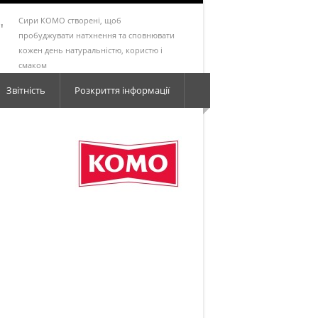
Сири КОМО створені, щоб
"
пробуджувати натхнення та сповнювати
кожен день натуральністю, користю і
смаком
Звітність
Розкриття інформації