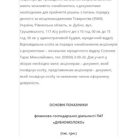
мають можливість ознайомитись з документами
необхідними для прийняття рішень з питань порядку
денного за місцезнаходженням Товариства (35600,
Україна, Рівненська область, м. Дубно, вул..
Грушевського, 117-А) у робочі дні з 10 год. 00 хв. до 15
год. 00 хв. у адміністративній будівлі, юридичний відділ).
Відповідальна особа за порядок ознайомлення акціонерів
з документами – начальник юридичного відділу Созонюк
Тарас Миколайович, тел. (03656) 3-00-20. Для участі у
зборах необхідно мати: акціонерам – документ, який
посвідчує особу, представникам акціонерів – документ,
який посвідчує особу та належним чином оформлену
довіреність.
ОСНОВНІ ПОКАЗНИКИ
фінансово-господарської діяльності ПАТ
«ДУБНОМОЛОКО»
(тис. грн.)