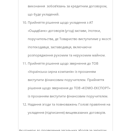
виконання зобов’язань за кредитним договором,
що буде укладений.
Прийняття рішення щодо укладення з АТ
«Ощадбанк» договорів (угод) застави, іпотеки,
поручительства, де Товариство виступатиме у якості
іпотекодавця, заставодавця, включаючи
розпорядження рухомим та нерухомим майном.
Прийняття рішення щодо звернення до ТОВ
«Українська сирна компанія» із проханням
виступити фінансовим поручителем. Прийняття
рішення щодо звернення до ТОВ «КОМО-ЕКСПОРТ»
із проханням виступити фінансовим поручителем.
Надання згоди та повноважень Голові правління на
укладення (підписання) вищевказаних договорів.
Акціонери до проведення загальних зборів за запитом