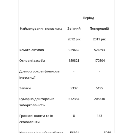
Період
Найменування показника
Звітний
Попередній
2012 рік
2011 рік
Усього активів
929662
521893
Основні засоби
159821
170304
Довгострокові фінансові
-
-
інвестиції
Запаси
5337
5195
Сумарна дебіторська
672334
208338
заборгованість
Грошові кошти та їх
8
143
еквіваленти
Нерозподілений прибуток
-56191
-3059