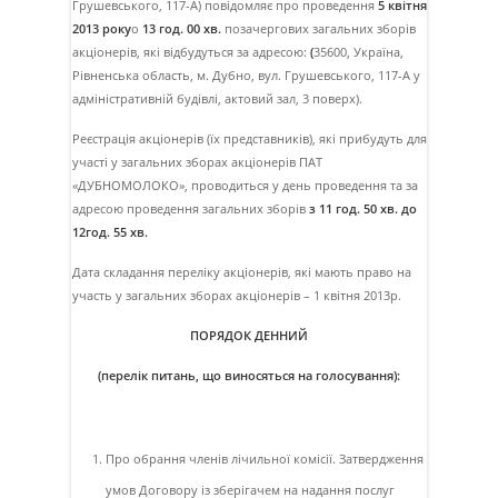
Грушевського, 117-А) повідомляє про проведення
5 квітня
2013 року
о
13 год. 00 хв.
позачергових загальних зборів
акціонерів, які відбудуться за адресою:
(
35600, Україна,
Рівненська область, м. Дубно, вул. Грушевського, 117-А у
адміністративній будівлі, актовий зал, 3 поверх).
Реєстрація акціонерів (їх представників), які прибудуть для
участі у загальних зборах акціонерів ПАТ
«ДУБНОМОЛОКО», проводиться у день проведення та за
адресою проведення загальних зборів
з 11 год. 50 хв. до
12год. 55 хв.
Дата складання переліку акціонерів, які мають право на
участь у загальних зборах акціонерів – 1 квітня 2013р.
ПОРЯДОК ДЕННИЙ
(перелік питань, що виносяться на голосування):
Про обрання членів лічильної комісії. Затвердження
умов Договору із зберігачем на надання послуг