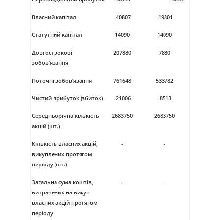
Власний капітал
-40807
-19801
Статутний капітал
14090
14090
Довгострокові
207880
7880
зобов
’
язання
Поточні зобов
’
язання
761648
533782
Чистий прибуток (збиток)
-21006
-8513
Середньорічна кількість
2683750
2683750
акцій (шт.)
Кількість власних акцій,
-
-
викуплених протягом
періоду (шт.)
Загальна сума коштів,
-
-
витрачених на викуп
власних акцій протягом
періоду