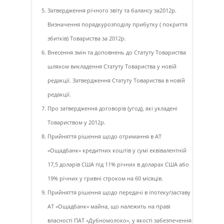
Затвердження річного звіту та балансу за2012р.
Визначення порядкурозподілу прибутку ( покриття
збитків) Товариства за 2012р.
Внесення змін та доповнень до Статуту Товариства
шляхом викладення Статуту Товариства у новій
редакції. Затвердження Статуту Товариства в новій
редакції.
Про затвердження договорів (угод), які укладені
Товариством у 2012р.
Прийняття рішення щодо отримання в АТ
«Ощадбанк» кредитних коштів у сумі еквівалентній
17,5 доларів США під 11% річних в доларах США або
19% річних у гривні строком на 60 місяців.
Прийняття рішення щодо передачі в іпотеку/заставу
АТ «Ощадбанк» майна, що належить на праві
власності ПАТ «Дубномолоко», у якості забезпечення